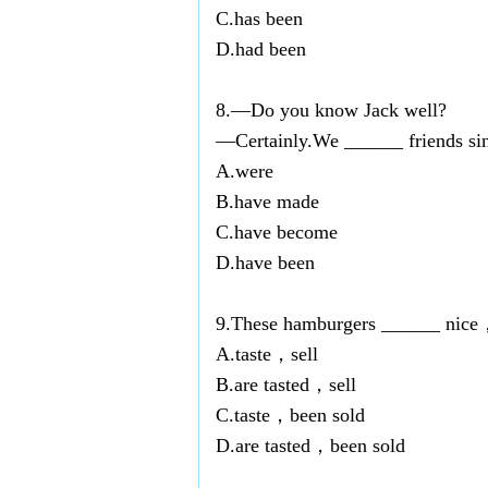
C.has been
D.had been
8.—Do you know Jack well?
—Certainly.We ______ friends sin
A.were
B.have made
C.have become
D.have been
9.These hamburgers ______ nice，
A.taste，sell
B.are tasted，sell
C.taste，been sold
D.are tasted，been sold