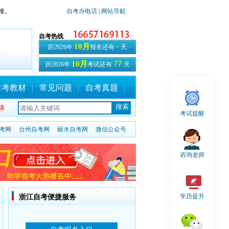
准。
自考办电话
| 网站导航
自考热线
-
10月
距2026年
报名还有
天
77
10月
距2026年
考试还有
天
自考教材
常见问题
自考真题
请
考试提醒
考网
台州自考网
丽水自考网
微信公众号
咨询老师
学历提升
浙江自考便捷服务