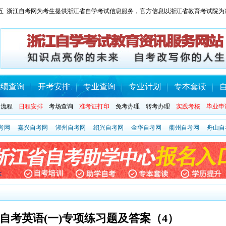
 星期五 浙江自考网为考生提供浙江省自学考试信息服务，官方信息以浙江省教育考试院为
成绩查询
开考安排
专业查询
专业计划
专本套读
名流程
日程安排
考场查询
准考证打印
免考办理
转考办理
实践考核
毕业申
考网
嘉兴自考网
湖州自考网
绍兴自考网
金华自考网
衢州自考网
舟山自
江省自考英语(一)专项练习题及答案（4）