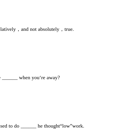
relatively，and not absolutely，true.
e ______ when you‘re away?
used to do ______ he thought“low”work.