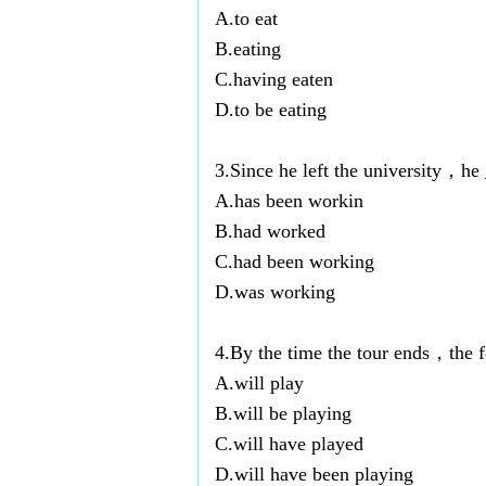
A.to eat
B.eating
C.having eaten
D.to be eating
3.Since he left the university，h
A.has been workin
B.had worked
C.had been working
D.was working
4.By the time the tour ends，the f
A.will play
B.will be playing
C.will have played
D.will have been playing