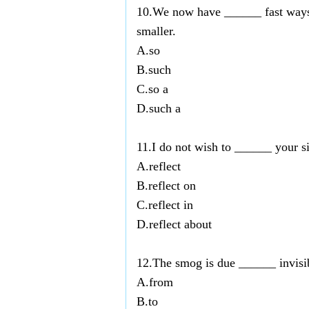
10.We now have ______ fast ways 
smaller.
A.so
B.such
C.so a
D.such a
11.I do not wish to ______ your si
A.reflect
B.reflect on
C.reflect in
D.reflect about
12.The smog is due ______ invis
A.from
B.to