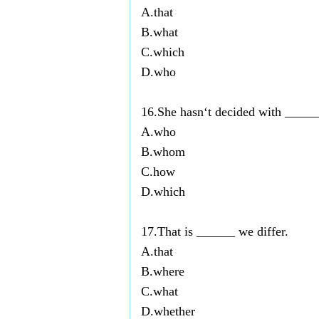
A.that
B.what
C.which
D.who
16.She hasn‘t decided with ______
A.who
B.whom
C.how
D.which
17.That is ______ we differ.
A.that
B.where
C.what
D.whether