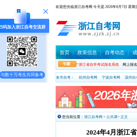
欢迎您光临浙江自考网 今天是:
2026年8月7日
扫码加入浙江自考交流群
首页
政策信息
自考动态
浙江省自学考试报名系统
网上报
与数十万考生共同备考
各市自考：
杭州自考网
宁波自考网
温州自
您当前位置：
浙江自考网
>
公共课
>
正文
2024年4月浙