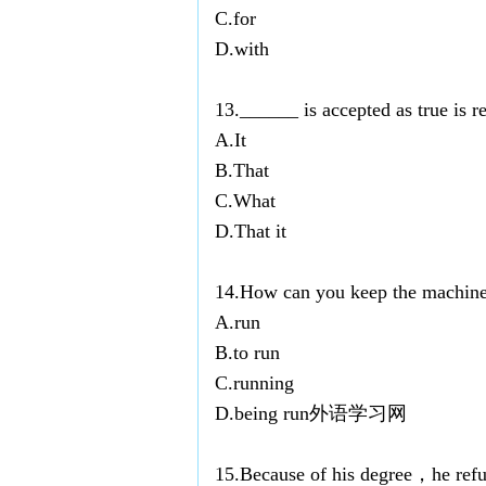
C.for
D.with
13.______ is accepted as true is 
A.It
B.That
C.What
D.That it
14.How can you keep the machin
A.run
B.to run
C.running
D.being run外语学习网
15.Because of his degree，he ref