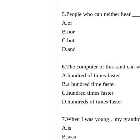
5.People who can neither hear ____
A.or
B.nor
C.but
D.and
6.The computer of this kind can w
A.hundred of times faster
B.a hundred time faster
C.hundred times faster
D.hundreds of times faster
7.When I was young，my grandmoth
A.is
B.was