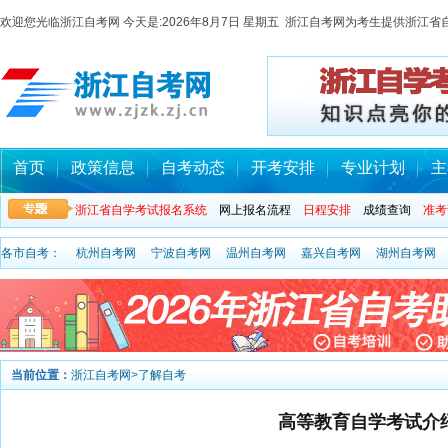
欢迎您光临浙江自考网 今天是:
2026年8月7日 星期五 浙江自考网为考生提供浙
首页
政策信息
自考动态
开考安排
专业计划
主
浙江省自学考试报名系统
网上报名流程
日程安排
成绩查询
准考
各市自考：
杭州自考网
宁波自考网
温州自考网
嘉兴自考网
湖州自考网
当前位置：
浙江自考网
>
了解自考
高等教育自学考试介