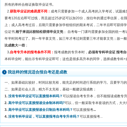
所有的单科合格证换取毕业证书。
2.
获取毕业证的难易度不同：
成考只需要参加一个成人高考的入学考试，试题难度
要考120左右即可过线，而且超过25岁还可以加20分，按往年的通过率估算，在
上；成人高考考过后，后期只需要参加学校组织的期末考试，二年半后即可获得学
位证书;
相于来说比较轻松获得毕业文凭
； 自考每一门课均需要参加全国的统一考
年半时间考过了。则一年半拿文凭，如三年才考过则需要三年才能拿文凭；故一般
比成教大一些
；
3
.
自考专升本的报考条件不同：
报考成教的专升本时，
必须有专科毕业证 报考
本科毕业时，能出示专科毕业证即可；这也是很多高升本的同学，选择成教专科+
我这样的情况适合报自考还是成教
一、如果基础比较好，时间比较充裕，能充足的时间进行系统的学习。且要学习的
二、如果是社会人员，精力不太充裕，基础一般建议报成教；
1.
没有专科毕业证可以直接报本科吗？
可以报读自考专升本，但不能报读成教专升本
2.
高中毕业可以直接报读业余制本科吗?
可以，但一般采取专本套读的方式，大大缩短
3.
高中毕业可以直接报读全日制自考本科吗？
可以直接报考
...
4.
没有专科毕业证，可以直接报考自考专升本吗？
可以直接报考...