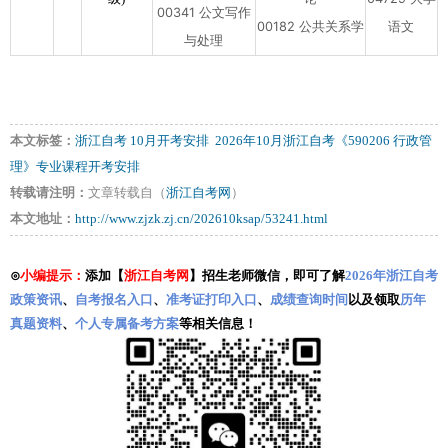
00341 公文写作
00182 公共关系学
语文
与处理
本文标签：
浙江自考
10月开考安排
2026年10月浙江自考《590206 行政管
理》专业课程开考安排
转载请注明：
文章转载自（
浙江自考网
）
本文地址：
http://www.zjzk.zj.cn/202610ksap/53241.html
⊙
小编提示：
添加【
浙江自考网
】招生老师微信，即可了解
2026年浙江自考
政策资讯
、
自考报名入口
、
准考证打印入口
、
成绩查询时间
以及领取
历年
真题资料
、
个人专属备考方案
等相关信息！