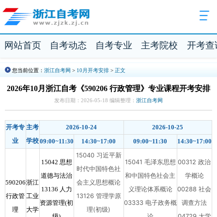
网站首页
自考动态
自考专业
主考院校
开考查
您当前位置：
浙江自考网
>
10月开考安排
>
正文
2026年10月浙江自考《590206 行政管理》专业课程开考安排
发布日期：2026-05-18 编辑整理：
浙江自考网
开考专
主考
2026-10-24
2026-10-25
业
学校
09:00~11:30
14:30~17:00
09:00~11:30
14:30~17:00
15040 习近平新
15041 毛泽东思想
00312 政治
15042 思想
时代中国特色社
和中国特色社会主
学概论
道德与法治
会主义思想概论
590206
浙江
义理论体系概论
00288 社会
13136 人力
13126 管理学原
行政管
工业
03333 电子政务概
调查方法
资源管理(初
理(初级)
理
大学
论
04729 大学
级)