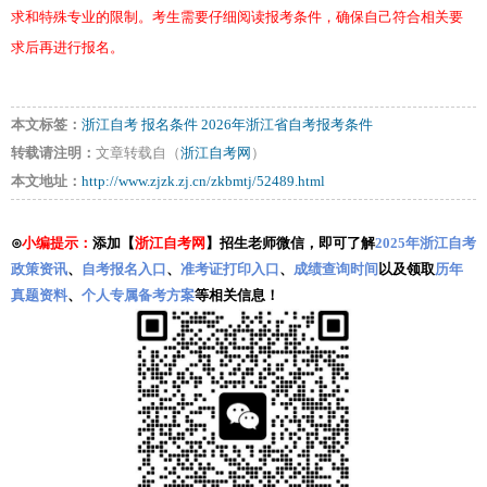
求和特殊专业的限制。考生需要仔细阅读报考条件，确保自己符合相关要
求后再进行报名。
本文标签：
浙江自考
报名条件
2026年浙江省自考报考条件
转载请注明：
文章转载自（
浙江自考网
）
本文地址：
http://www.zjzk.zj.cn/zkbmtj/52489.html
⊙
小编提示：
添加【
浙江自考网
】招生老师微信，即可了解
2025年浙江自考
政策资讯
、
自考报名入口
、
准考证打印入口
、
成绩查询时间
以及领取
历年
真题资料
、
个人专属备考方案
等相关信息！