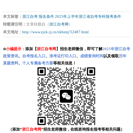
本文标签：
浙江自考
报名条件
2025年上半年浙江省自考专科报考条件
转载请注明：
文章转载自（
浙江自考网
）
本文地址：
http://www.zjzk.zj.cn/zkbmtj/52487.html
⊙
小编提示：
添加【
浙江自考网
】招生老师微信，即可了解
2025年浙江自考
政策资讯
、
自考报名入口
、
准考证打印入口
、
成绩查询时间
以及领取
历年
真题资料
、
个人专属备考方案
等相关信息！
（添加“
浙江自考网
”招生老师微信，在线咨询报名报考等相关问题）