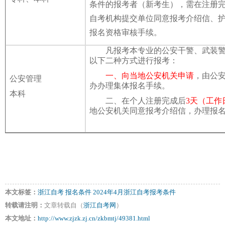
条件的报考者（新考生），需在注册
自考机构提交单位同意报考介绍信、
报名资格审核手续。
凡报考本专业的公安干警、武装
以下二种方式进行报考：
一、向当地公安机关申请
，由公
公安管理
办办理集体报名手续。
本科
二、在个人注册完成后
3天（工作
地公安机关同意报考介绍信，办理报
本文标签：
浙江自考
报名条件
2024年4月浙江自考报考条件
转载请注明：
文章转载自（
浙江自考网
）
本文地址：
http://www.zjzk.zj.cn/zkbmtj/49381.html