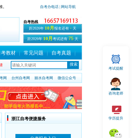
准。
自考办电话
| 网站导航
自考热线
-
10月
距2026年
报名还有
天
75
10月
距2026年
考试还有
天
自考教材
常见问题
自考真题
请
考试提醒
考网
台州自考网
丽水自考网
微信公众号
咨询老师
学历提升
浙江自考便捷服务