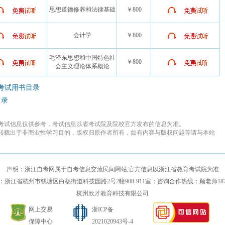
思想道德修养和法律基础
￥800
会计学
￥800
毛泽东思想和中国特色社
￥800
会主义理论体系概论
学考试用书目录
目录
考试信息仅供参考，考试信息以省考试院及院校官方发布的信息为准。
转载出于非商业性学习目的，版权归原作者所有，如有内容与版权问题等请与本站
声明：浙江自考网属于自考信息交流民间网站,官方信息以浙江省教育考试院为准
浙江省杭州市钱塘区白杨街道科技园路2号2幢908-911室；咨询合作热线：顾老师18767
杭州欣才教育科技有限公司
网上交易
浙ICP备
保障中心
2021020943号-4