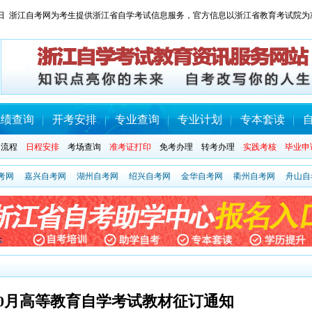
 星期日 浙江自考网为考生提供浙江省自学考试信息服务，官方信息以浙江省教育考试院为
成绩查询
开考安排
专业查询
专业计划
专本套读
名流程
日程安排
考场查询
准考证打印
免考办理
转考办理
实践考核
毕业申
考网
嘉兴自考网
湖州自考网
绍兴自考网
金华自考网
衢州自考网
舟山自
年10月高等教育自学考试教材征订通知