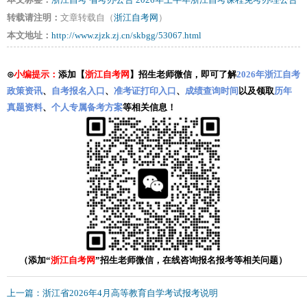
本文标签：
浙江自考
省考办公告
2026年上半年浙江自考课程免考办理公告
转载请注明：
文章转载自（
浙江自考网
）
本文地址：
http://www.zjzk.zj.cn/skbgg/53067.html
⊙
小编提示：
添加【
浙江自考网
】招生老师微信，即可了解
2026年浙江自考
政策资讯
、
自考报名入口
、
准考证打印入口
、
成绩查询时间
以及领取
历年
真题资料
、
个人专属备考方案
等相关信息！
（添加“
浙江自考网
”招生老师微信，在线咨询报名报考等相关问题）
上一篇：浙江省2026年4月高等教育自学考试报考说明