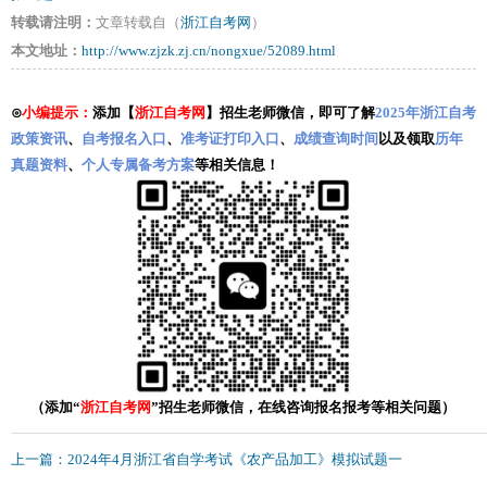
转载请注明：
文章转载自（
浙江自考网
）
本文地址：
http://www.zjzk.zj.cn/nongxue/52089.html
⊙
小编提示：
添加【
浙江自考网
】招生老师微信，即可了解
2025年浙江自考
政策资讯
、
自考报名入口
、
准考证打印入口
、
成绩查询时间
以及领取
历年
真题资料
、
个人专属备考方案
等相关信息！
（添加“
浙江自考网
”招生老师微信，在线咨询报名报考等相关问题）
上一篇：2024年4月浙江省自学考试《农产品加工》模拟试题一