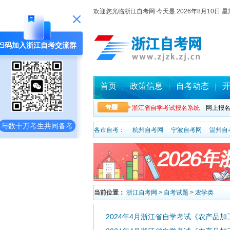
欢迎您光临浙江自考网 今天是:
2026年8月10
扫码加入浙江自考交流群
首页
政策信息
自考动态
浙江省自学考试报名系统
网上报
与数十万考生共同备考
各市自考：
杭州自考网
宁波自考网
温州自
当前位置：
浙江自考网
>
自考试题
>
农学类
2024年4月浙江省自学考试《农产品