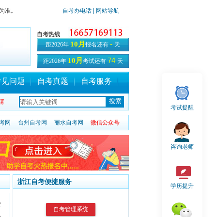
院为准。
自考办电话
| 网站导航
自考热线
-
10月
距2026年
报名还有
天
74
10月
距2026年
考试还有
天
常见问题
自考真题
自考服务
请
考试提醒
考网
台州自考网
丽水自考网
微信公众号
咨询老师
浙江自考便捷服务
学历提升
2
自考管理系统