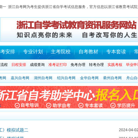
日 星期一 浙江自考网为考生提供浙江省自学考试信息服务，官方信息以浙江省教育考试
开考安排
专业计划
主考院校
自考教材
专本套读
名流程
日程安排
成绩查询
准考证打印
免考办理
转考办理
实践考核
毕业申
考网
嘉兴自考网
湖州自考网
绍兴自考网
金华自考网
衢州自考网
舟山自
加工》模拟试题二
2024-04-0