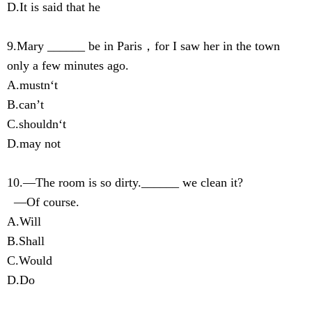
D.It is said that he
9.Mary ______ be in Paris，for I saw her in the town
only a few minutes ago.
A.mustn‘t
B.can’t
C.shouldn‘t
D.may not
10.—The room is so dirty.______ we clean it?
—Of course.
A.Will
B.Shall
C.Would
D.Do