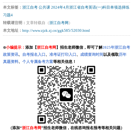
本文标签：
浙江自考
公共课
2024年4月浙江省自考英语(一)科目单项选择练
习题4
转载请注明：
文章转载自（
浙江自考网
）
本文地址：
http://www.zjzk.zj.cn/ggk585/52030.html
⊙
小编提示：
添加【
浙江自考网
】招生老师微信，即可了解
2025年浙江自考
政策资讯
、
自考报名入口
、
准考证打印入口
、
成绩查询时间
以及领取
历年
真题资料
、
个人专属备考方案
等相关信息！
（添加“
浙江自考网
”招生老师微信，在线咨询报名报考等相关问题）