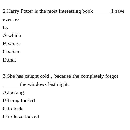
2.Harry Potter is the most interesting book ______ I have
ever rea
D.
A.which
B.where
C.when
D.that
3.She has caught cold，because she completely forgot
______ the windows last night.
A.locking
B.being locked
C.to lock
D.to have locked