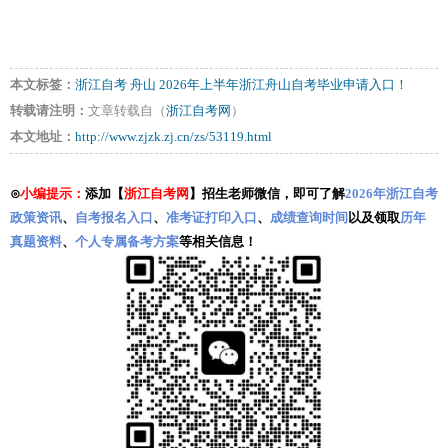
本文标签：
浙江自考
舟山
2026年上半年浙江舟山自考毕业申请入口！
转载请注明：
文章转载自（
浙江自考网
）
本文地址：
http://www.zjzk.zj.cn/zs/53119.html
⊙
小编提示：
添加【
浙江自考网
】招生老师微信，即可了解
2026年浙江自考
政策资讯
、
自考报名入口
、
准考证打印入口
、
成绩查询时间
以及领取
历年
真题资料
、
个人专属备考方案
等相关信息！