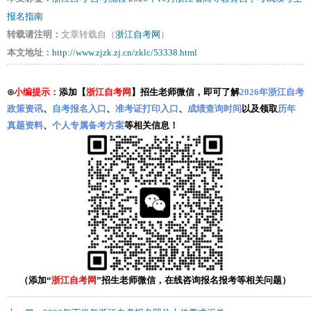
报名指南
转载请注明：
文章转载自（
浙江自考网
）
本文地址：
http://www.zjzk.zj.cn/zklc/53338.html
⊙
小编提示：
添加【
浙江自考网
】招生老师微信，即可了解
2026年浙江自考
政策资讯
、
自考报名入口
、
准考证打印入口
、
成绩查询时间
以及领取
历年
真题资料
、
个人专属备考方案
等相关信息！
（添加“
浙江自考网
”招生老师微信，在线咨询报名报考等相关问题）