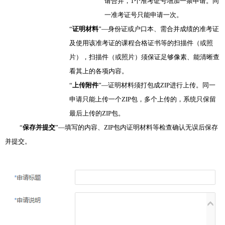
请合并，1个准考证号增加一条申请。同
一准考证号只能申请一次。
“
证明材料
”—
身份证
或
户口本、
需合并成绩的
准考证
及使用该准考证的课程合格证书
等的扫描
件（或
照
片），
扫描
件（或
照
片）
须保证足够像素
、能
清晰
查
看其上的各项内容。
“
上传附件
”—证明材料须打包成ZIP进行上传。同一
申请只能上传一个ZIP包，多个上传的，系统只保留
最后上传的ZIP包。
“
保存并提交
”—填写的内容、ZIP包内证明材料等检查确认无误后保存
并提交。