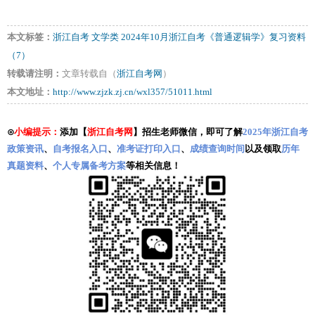
本文标签：
浙江自考
文学类
2024年10月浙江自考《普通逻辑学》复习资料
（7）
转载请注明：
文章转载自（
浙江自考网
）
本文地址：
http://www.zjzk.zj.cn/wxl357/51011.html
⊙
小编提示：
添加【
浙江自考网
】招生老师微信，即可了解
2025年浙江自考
政策资讯
、
自考报名入口
、
准考证打印入口
、
成绩查询时间
以及领取
历年
真题资料
、
个人专属备考方案
等相关信息！