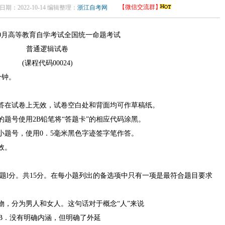
【微信交流群】
日期：2022-10-14 编辑整理：
浙江自考网
年l0月高等教育自学考试全国统一命题考试
普通逻辑试卷
(课程代码00024)
分钟。
答在试卷上无效，试卷空白处和背面均可作草稿纸。
题号使用2B铅笔将“答题卡”的相应代码涂黑。
小题号，使用0．5毫米黑色字迹签字笔作答。
效。
小题l分。共15分。在每小题列出的备选项中只有一项是最符合题目要求
物，分为男人和女人。这句话对于概念“人”来说
．没有明确内涵，但明确了外延