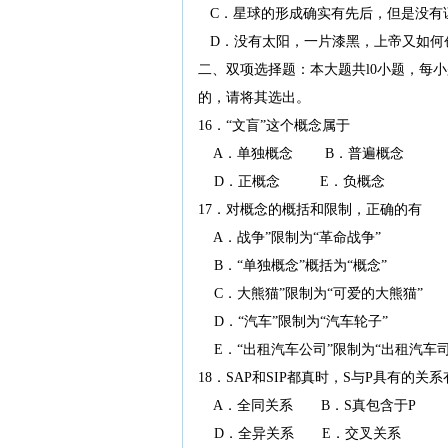
C．星球的形成确实有先后，但是没有
D．没有太阳，一片漆黑，上帝又如何
二、双项选择题：本大题共l0小题，每
的，请将其选出。
16．“文盲”这个概念属于
A．单独概念 B．普遍概念 
D．正概念 E．负概念
17．对概念的概括和限制，正确的有
A．战争”限制为“革命战争”
B．“单独概念”概括为“概念”
C．大熊猫”限制为“可爱的大熊猫”
D．“汽车”限制为“汽车轮子”
E．“出租汽车公司”限制为“出租汽车司
18．SAP和SIP都真时，S与P具有的关系
A．全同关系 B．S真包含于P 
D．全异关系 E．交叉关系