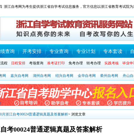
 星期四 浙江自考网为考生提供浙江省自学考试信息服务，官方信息以浙江省教育考试院为
成绩查询
开考安排
专业查询
专业计划
专本套读
名流程
日程安排
考场查询
准考证打印
免考办理
转考办理
实践考核
毕业申
考网
嘉兴自考网
湖州自考网
绍兴自考网
金华自考网
衢州自考网
舟山自
年10月浙江自考00024普通逻辑真题及答案解析
> 浏览文章
浙江自考00024普通逻辑真题及答案解析