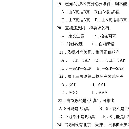
19．已知A是B的充分必要条件，则不能
A．由A真推B真 B.由A假推B假 
D．由B真推A真 E．由A真推非B真
20．直接违反同一律要求的有
A．定义过宽 B．模棱两可 
D. 转移论题 E．自相矛盾
21．依据对当关系，推理正确的有
A．￢SIP￢SAP B．￢SEP￢SA
D．￢SAP￢SEP E. ￢SIP￢SAP
22．属于三段论第四格的有效式的有
A．EAE B．AAI C．
D．AOO E．AAA
23．由“S必然是P为真”，可推出
A. S可能是P为真 B．S可能不是P为
D．S必然不是P为真 E．S可能是P
24．“我国只有北京、天津、上海和重庆