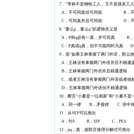
7．“李林不是钢铁工人，又不是煤炭工
A．不可同真但可同假 B．不可
C．可同真并且可同假 D．不
8. “要么p，要么q”的逻辑含义是
A．P和q必有一真，并可同真 B．
C．P真或q真，但不可能同时为真 D
9．若“如果王林掌握了两门外语，那么
A．王林没有掌握两门外语并且不精通
B．王林掌握两门外语并且精通逻辑
C．或者王林没有掌握两门外语或者他
D．王林掌握两门外语但不精通逻辑
10．断言“小夏是一位画家”和“小夏不
A．同一律 B．矛盾律 C. 排中
11．从SEP可以推出
A．PIS B．SIP C．PES 
12．pq；真，据联言推理分解式可推出