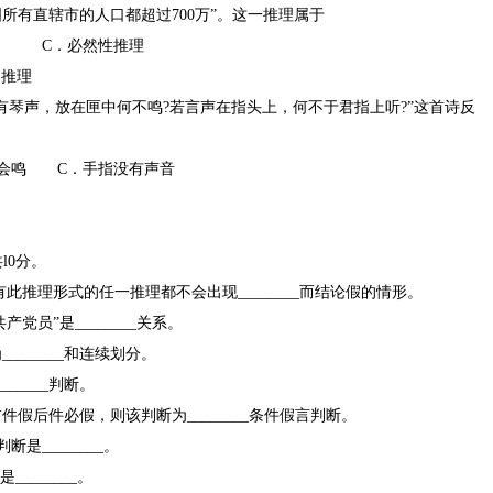
国所有直辖市的人口都超过700万”。这一推理属于
 C．必然性推理
推理
有琴声，放在匣中何不鸣?若言声在指头上，何不于君指上听?”这首诗反
会鸣 C．手指没有声音
l0分。
此推理形式的任一推理都不会出现________而结论假的情形。
党员”是________关系。
______和连续划分。
_____判断。
假后件必假，则该判断为________条件假言判断。
断是________。
________。