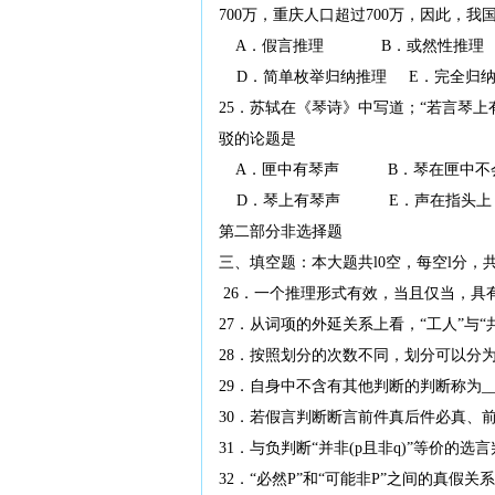
700万，重庆人口超过700万，因此，我
A．假言推理 B．或然性推理
D．简单枚举归纳推理 E．完全归纳
25．苏轼在《琴诗》中写道；“若言琴上
驳的论题是
A．匣中有琴声 B．琴在匣中不
D．琴上有琴声 E．声在指头上
第二部分非选择题
三、填空题：本大题共l0空，每空l分，共
26．一个推理形式有效，当且仅当，具有
27．从词项的外延关系上看，“工人”与“共产
28．按照划分的次数不同，划分可以分为__
29．自身中不含有其他判断的判断称为___
30．若假言判断断言前件真后件必真、前件
31．与负判断“并非(p且非q)”等价的选言判
32．“必然P”和“可能非P”之间的真假关系是