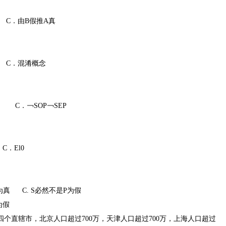
C．由B假推A真
C．混淆概念
P C．￢SOP￢SEP
El0
真 C. S必然不是P为假
为假
四个直辖市，北京人口超过700万，天津人口超过700万，上海人口超过