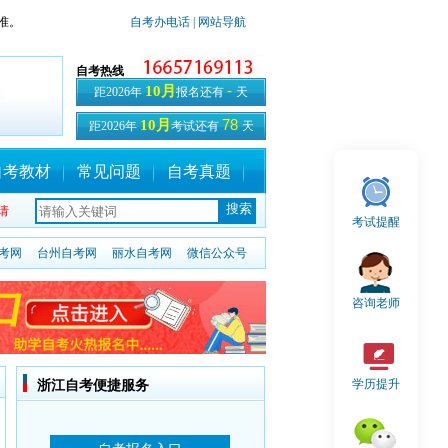
准。
自考办电话
| 网站导航
自考热线
-
10月
距2026年
报名还有
天
78
10月
距2026年
考试还有
天
自考教材
常见问题
自考真题
请
考试提醒
考网
台州自考网
丽水自考网
微信公众号
咨询老师
学历提升
浙江自考便捷服务