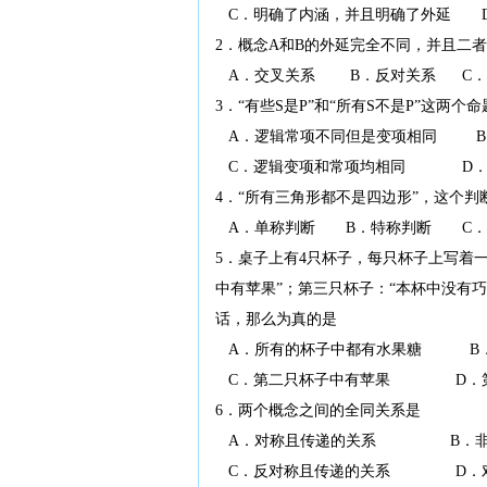
C．明确了内涵，并且明确了外延 D
2．概念A和B的外延完全不同，并且二
A．交叉关系 B．反对关系 C．真
3．“有些S是P”和“所有S不是P”这两个
A．逻辑常项不同但是变项相同 B
C．逻辑变项和常项均相同 D．逻
4．“所有三角形都不是四边形”，这个判
A．单称判断 B．特称判断 C．
5．桌子上有4只杯子，每只杯子上写着
中有苹果”；第三只杯子：“本杯中没有
话，那么为真的是
A．所有的杯子中都有水果糖 B．
C．第二只杯子中有苹果 D．第
6．两个概念之间的全同关系是
A．对称且传递的关系 B．非对
C．反对称且传递的关系 D．对