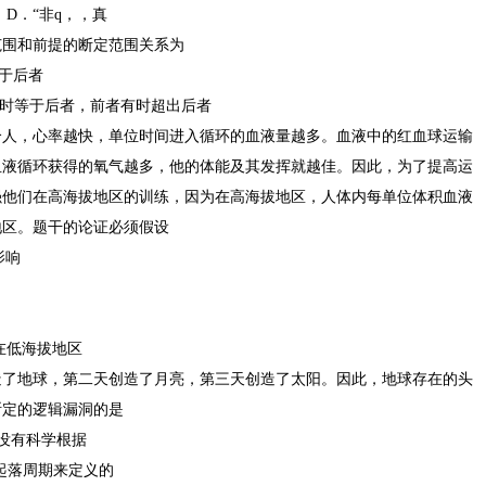
 D．“非q，，真
范围和前提的断定范围关系为
于后者
等于后者，前者有时超出后者
个人，心率越快，单位时间进入循环的血液量越多。血液中的红血球运输
血液循环获得的氧气越多，他的体能及其发挥就越佳。因此，为了提高运
强他们在高海拔地区的训练，因为在高海拔地区，人体内每单位体积血液
地区。题干的论证必须假设
影响
在低海拔地区
造了地球，第二天创造了月亮，第三天创造了太阳。因此，地球存在的头
断定的逻辑漏洞的是
没有科学根据
起落周期来定义的