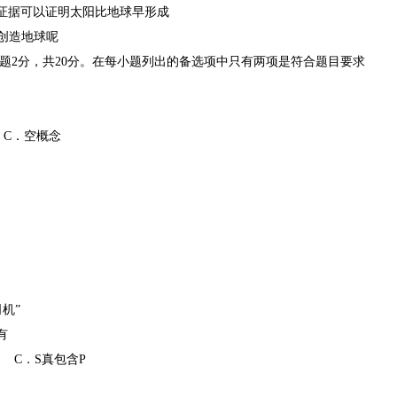
证据可以证明太阳比地球早形成
创造地球呢
小题2分，共20分。在每小题列出的备选项中只有两项是符合题目要求
C．空概念
机”
有
C．S真包含P