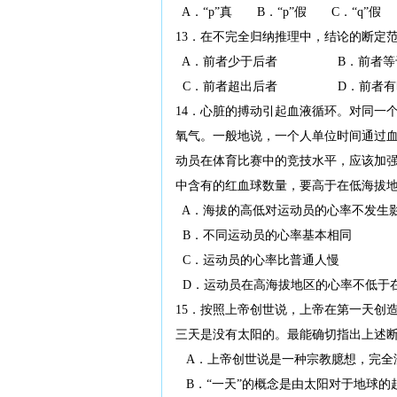
A．“p”真 B．“p”假 C．“q”假
13．在不完全归纳推理中，结论的断定
A．前者少于后者 B．前者等
C．前者超出后者 D．前者有时
14．心脏的搏动引起血液循环。对同一
氧气。一般地说，一个人单位时间通过
动员在体育比赛中的竞技水平，应该加
中含有的红血球数量，要高于在低海拔
A．海拔的高低对运动员的心率不发生
B．不同运动员的心率基本相同
C．运动员的心率比普通人慢
D．运动员在高海拔地区的心率不低于
15．按照上帝创世说，上帝在第一天创
三天是没有太阳的。最能确切指出上述
A．上帝创世说是一种宗教臆想，完全
B．“一天”的概念是由太阳对于地球的