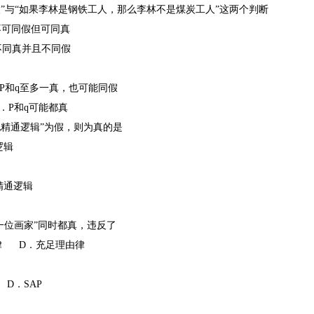
人”与“如果李林是钢铁工人，那么李林不是煤炭工人”这两个判断
同假但可同真
同真并且不同假
P和q至多一真，也可能同假
．P和q可能都真
他精通逻辑”为假，则为真的是
逻辑
精通逻辑
是一位画家”同时都真，违反了
律 D．充足理由律
D．SAP