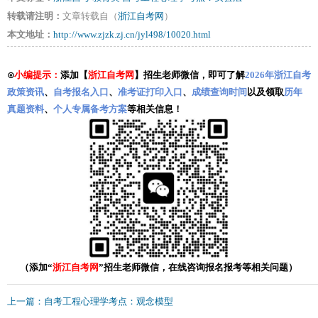
转载请注明：
文章转载自（
浙江自考网
）
本文地址：
http://www.zjzk.zj.cn/jyl498/10020.html
⊙
小编提示：
添加【
浙江自考网
】招生老师微信，即可了解
2026年浙江自考
政策资讯
、
自考报名入口
、
准考证打印入口
、
成绩查询时间
以及领取
历年
真题资料
、
个人专属备考方案
等相关信息！
（添加“
浙江自考网
”招生老师微信，在线咨询报名报考等相关问题）
上一篇：自考工程心理学考点：观念模型