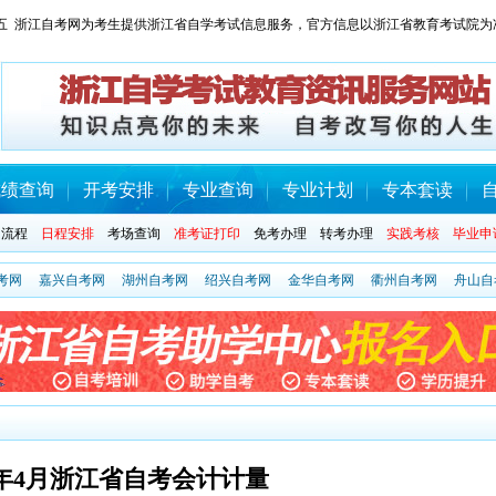
 星期五 浙江自考网为考生提供浙江省自学考试信息服务，官方信息以浙江省教育考试院为
成绩查询
开考安排
专业查询
专业计划
专本套读
名流程
日程安排
考场查询
准考证打印
免考办理
转考办理
实践考核
毕业申
考网
嘉兴自考网
湖州自考网
绍兴自考网
金华自考网
衢州自考网
舟山自
24年4月浙江省自考会计计量