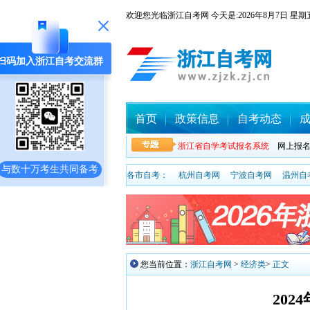
欢迎您光临浙江自考网 今天是:
2026年8月7日
扫码加入浙江自考交流群
首页
政策信息
自考动态
浙江省自学考试报名系统
网上报
与数十万考生共同备考
各市自考：
杭州自考网
宁波自考网
温州自
您当前位置：
浙江自考网
>
经济类
>
正文
20