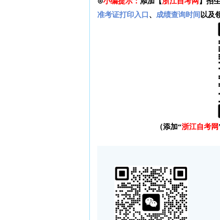
⊙
小编提示：
添加【
浙江自考网
】招
准考证打印入口
、
成绩查询时间
以及
（添加“
浙江自考网