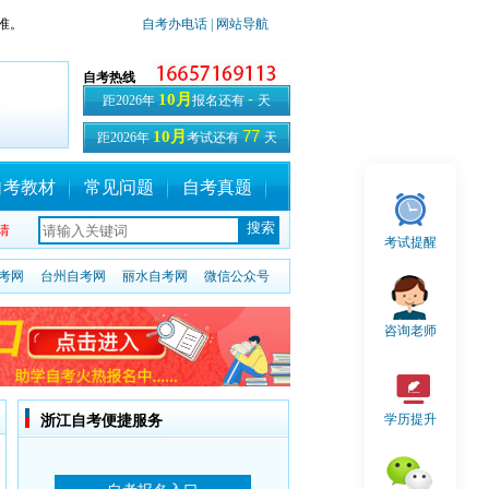
准。
自考办电话
| 网站导航
自考热线
-
10月
距2026年
报名还有
天
77
10月
距2026年
考试还有
天
自考教材
常见问题
自考真题
请
考试提醒
考网
台州自考网
丽水自考网
微信公众号
咨询老师
学历提升
浙江自考便捷服务