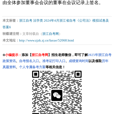
由全体参加董事会会议的董事在会议记录上签名。
本文标签：
浙江自考
法学类
2024年4月浙江省自考《公司法》模拟试卷及
答案6
转载请注明：
文章转载自（
浙江自考网
）
本文地址：
http://www.zjzk.zj.cn/faxue/52068.html
⊙
小编提示：
添加【
浙江自考网
】招生老师微信，即可了解
2025年浙江自考
政策资讯
、
自考报名入口
、
准考证打印入口
、
成绩查询时间
以及领取
历年
真题资料
、
个人专属备考方案
等相关信息！