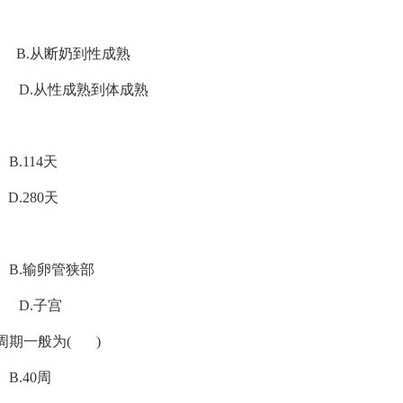
从断奶到性成熟
从性成熟到体成熟
14天
80天
卵管狭部
.子宫
周期一般为( )
40周