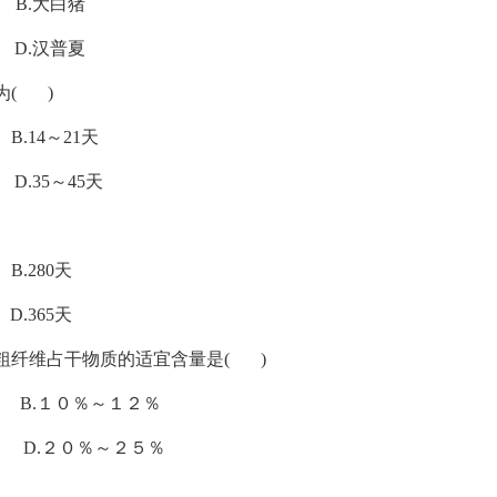
大白猪
汉普夏
为( )
4～21天
5～45天
80天
65天
粮粗纤维占干物质的适宜含量是( )
１０％～１２％
.２０％～２５％