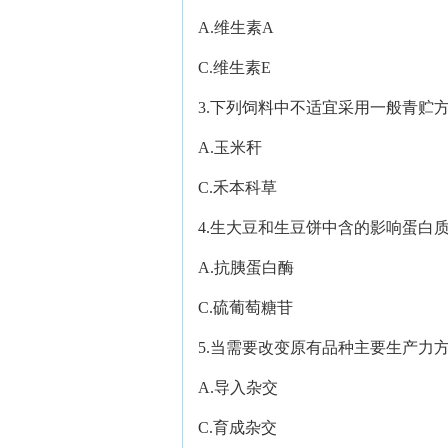
A.维生素A B.
C.维生素E D.
3.下列饲料中不适宜采用一般青贮
A.玉米秆 B.
C.禾本科草 D.
4.生大豆和生豆饼中含的影响蛋白
A.抗胰蛋白酶 B
C.硫葡萄糖苷 D
5.当需要改变原有品种主要生产力
A.导入杂交 B.
C.育成杂交 D.