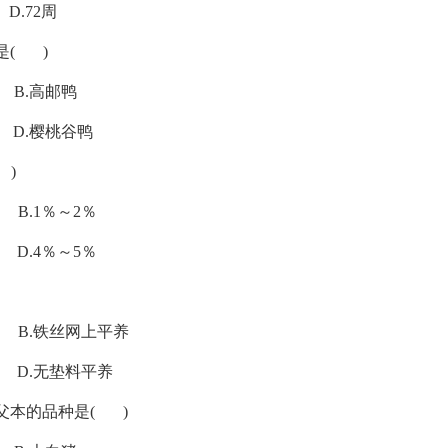
72周
是( )
高邮鸭
桃谷鸭
 )
.1％～2％
4％～5％
铁丝网上平养
无垫料平养
父本的品种是( )