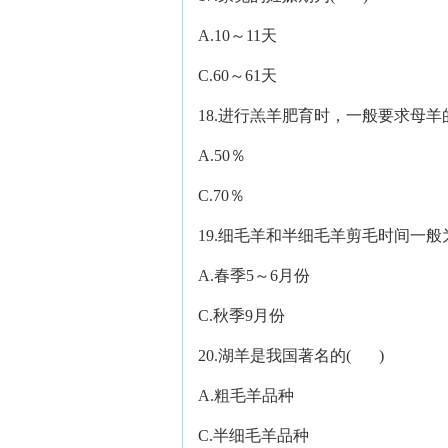
A.10～11天 B.3
C.60～61天 D.9
18.进行羔羊肥育时，一般要求母羊
A.50％ B.
C.70％ D.
19.细毛羊和半细毛羊剪毛时间一般
A.春季5～6月份 B.
C.秋季9月份 D.冬
20.湖羊是我国著名的( )
A.粗毛羊品种 B.
C.半细毛羊品种 D