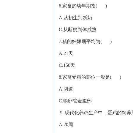
6.家畜的幼年期指( )
A.从初生到断奶 B.
C.从断奶到体成熟 D.
7.猪的妊娠期平均为( )
A.21天 B.1
C.150天 D.2
8.家畜受精的部位一般是( )
A.阴道 B.输
C.输卵管壶腹部 D
９.现代化养鸡生产中，蛋鸡的饲养
A.20周 B.