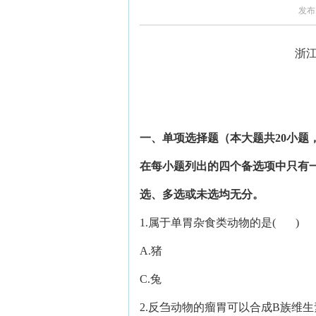
发布
浙江
一、单项选择题（本大题共
20
小题
在每小题列出的四个备选项中只有
选、多选或未选均无分。
1.属于单胃杂食类动物的是( )
A.猪 B.
C.兔 D.
2.反刍动物的瘤胃可以合成B族维生