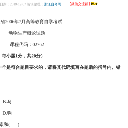
【微信交流群】
日期：2019-12-07 编辑整理：
浙江自考网
省2006年7月高等教育自学考试
动物生产概论试题
课程代码：02762
，每小题
1
分，共
20
分）
一个是符合题目要求的，请将其代码填写在题后的括号内。错
马
狗
素和( )