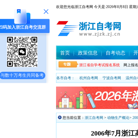
欢迎您光临浙江自考网 今天是:
2026年8月8日
扫码加入浙江自考交流群
首页
政策信息
自考动态
浙江省自学考试报名系统
网上报
与数十万考生共同备考
各市自考：
杭州自考网
宁波自考网
温州自
您当前位置：
浙江自考网
>
动物生产概论
>
2
2006年7月