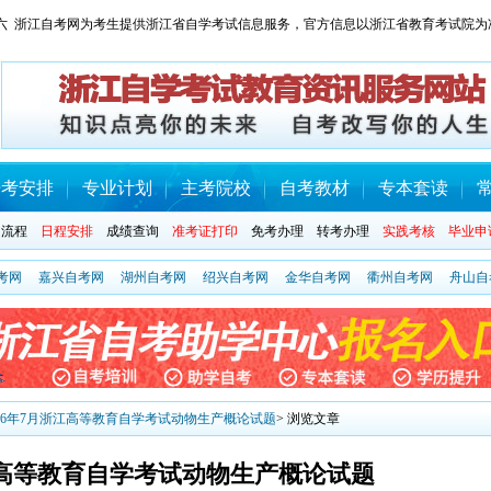
 星期六 浙江自考网为考生提供浙江省自学考试信息服务，官方信息以浙江省教育考试院为
开考安排
专业计划
主考院校
自考教材
专本套读
名流程
日程安排
成绩查询
准考证打印
免考办理
转考办理
实践考核
毕业申
考网
嘉兴自考网
湖州自考网
绍兴自考网
金华自考网
衢州自考网
舟山自
006年7月浙江高等教育自学考试动物生产概论试题
> 浏览文章
浙江高等教育自学考试动物生产概论试题