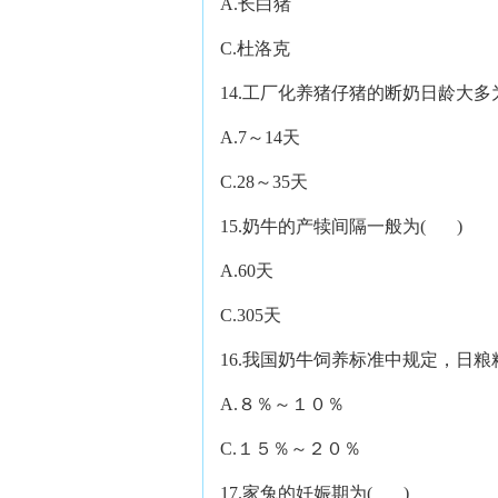
A.长白猪 B.
C.杜洛克 D.
14.工厂化养猪仔猪的断奶日龄大多
A.7～14天 B.1
C.28～35天 D.3
15.奶牛的产犊间隔一般为( )
A.60天 B.2
C.305天 D.3
16.我国奶牛饲养标准中规定，日
A.８％～１０％ B.
C.１５％～２０％ D
17.家兔的妊娠期为( )