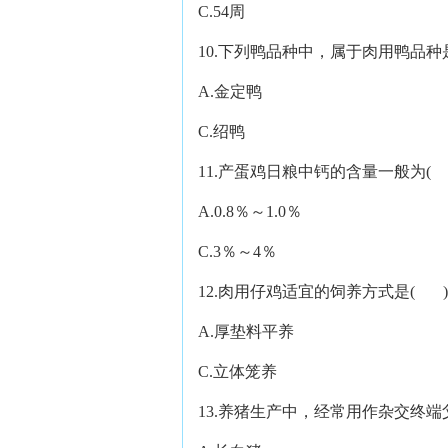
C.54周 D.
10.下列鸭品种中，属于肉用鸭品种
A.金定鸭 B.
C.绍鸭 D.樱
11.产蛋鸡日粮中钙的含量一般为(
A.0.8％～1.0％ B
C.3％～4％ D.
12.肉用仔鸡适宜的饲养方式是( )
A.厚垫料平养 B.
C.立体笼养 D.
13.养猪生产中，经常用作杂交终端