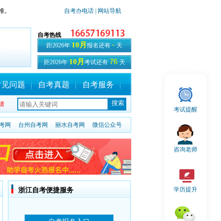
准。
自考办电话
| 网站导航
自考热线
-
10月
距2026年
报名还有
天
76
10月
距2026年
考试还有
天
常见问题
自考真题
自考服务
请
考试提醒
考网
台州自考网
丽水自考网
微信公众号
咨询老师
学历提升
浙江自考便捷服务