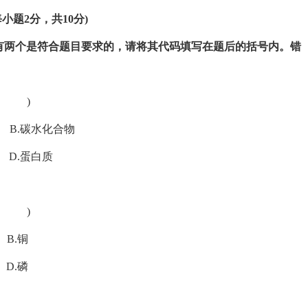
每小题
2
分，共
10
分
)
有两个是符合题目要求的，请将其代码填写在题后的括号内。错
( )
水化合物
蛋白质
( )
铜
磷