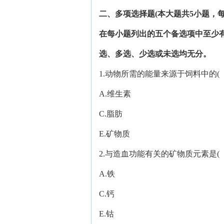
二、多项选择题
(
本大题共
5
小题，
在每小题列出的五个备选项中至少
选、多选、少选或未选均无分。
1.动物所需的能量来源于饲料中的
A.维生素 B.碳
C.脂肪 D.
E.矿物质
2.与造血功能有关的矿物质元素是
A.铁 B.
C.钙 D.
E.钴