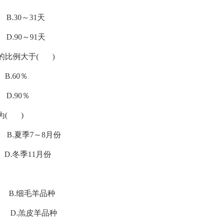
0～31天
0～91天
的比例大于( )
60％
90％
为( )
夏季7～8月份
季11月份
细毛羊品种
.羔皮羊品种