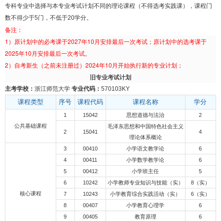
专科专业中选择与本专业考试计划不同的理论课程（不得选考实践课），课程门
数不得少于5门，不低于20学分。
备注：
1）原计划中的必考课于2027年10月安排最后一次考试；原计划中的选考课于
2025年10月安排最后一次考试。
2）自考新生（之前未注册过）2024年10月开始执行新的专业计划；
旧专业考试计划
主考学校：
浙江师范大学
专业代码：
570103KY
课程类型
序号
课程代码
课程名称
学分
1
15042
思想道德与法治
2
公共基础课程
毛泽东思想和中国特色社会主义
2
15041
4
理论体系概论
3
00410
小学语文教学论
6
4
00411
小学数学教学论
6
5
00412
小学班主任
5
6
10242
小学教师专业知识与技能（实）
8（实）
核心课程
7
10243
小学教育综合实践活动（实）
6（实）
8
00407
小学教育心理学
6
9
00405
教育原理
6