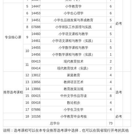
5
14447
小学教育学
6
6
14453
小学生心理学
6
7
14451
小学生品德发展与养成教育
5
必考
8
07688
小学班队工作原理与实践
4
14460
小学语文课程与教学
5
专业核心课
9
14461
小学语文课程与教学（实践）
1
14455
小学数学课程与教学
5
10
14456
小学数学课程与教学（实践）
1
00413
现代教育技术
2
11
00414
现代教育技术（实践）
2
12
13812
家庭教育
4
13
13856
教师语言艺术
4
14
13866
教育政策法规
4
推荐选考课程
选考
15
00415
中外文学作品导读
8
16
00418
数论初步
4
17
07686
小学生卫生学
4
18
10158
小学教育毕业考核
必考
总学分
73
说明：选考课程可以在本专业推荐选考课中选择，也可以在我省现行开考的其他