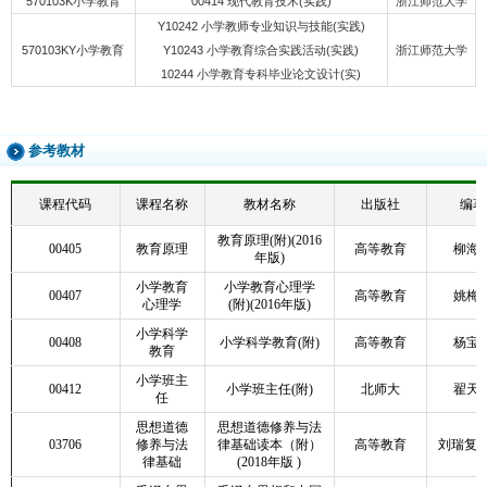
570103K小学教育
00414 现代教育技术(实践)
浙江师范大学
Y10242 小学教师专业知识与技能(实践)
570103KY小学教育
Y10243 小学教育综合实践活动(实践)
浙江师范大学
10244 小学教育专科毕业论文设计(实)
参考教材
课程代码
课程名称
教材名称
出版社
编著
教育原理(附)(2016
00405
教育原理
高等教育
柳海
年版)
小学教育
小学教育心理学
00407
高等教育
姚梅
心理学
(附)(2016年版)
小学科学
00408
小学科学教育(附)
高等教育
杨宝
教育
小学班主
00412
小学班主任(附)
北师大
翟天
任
思想道德
思想道德修养与法
03706
修养与法
律基础读本（附）
高等教育
刘瑞复 
律基础
(2018年版 )