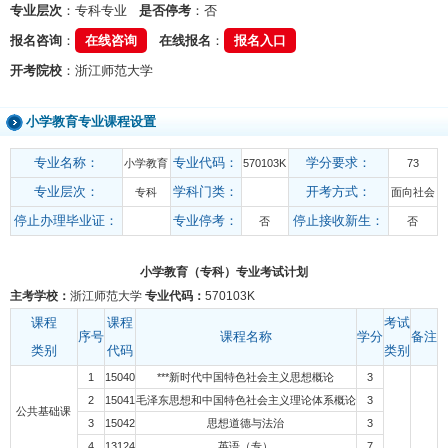
专业层次
：专科专业
是否停考
：否
报名咨询
：
在线咨询
在线报名
：
报名入口
开考院校
：浙江师范大学
小学教育专业课程设置
专业名称：
专业代码：
学分要求：
小学教育
570103K
73
专业层次：
学科门类：
开考方式：
专科
面向社会
停止办理毕业证：
专业停考：
停止接收新生：
否
否
小学教育（专科）专业考试计划
主考学校：
浙江师范大学
专业代码：
570103K
课程
课程
考试
序号
课程名称
学分
备注
类别
代码
类别
1
15040
***新时代中国特色社会主义思想概论
3
2
15041
毛泽东思想和中国特色社会主义理论体系概论
3
公共基础课
3
15042
思想道德与法治
3
4
13124
英语（专）
7