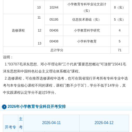
小学教育专科毕业论文设计
10
10244
8（实）
（实）
11
05195
信息技术基础（实）
5（实）
选修课程
12
00406
小学教育科学研究
4
00408
小学科学教育
5
13
总计学分
71
说明：
1."03707毛泽东思想、邓小平理论和"三个代表"重要思想概论"可顶替"15041毛
泽东思想和中国特色社会主义理论体系概论"课程。
2.选修课程，可在推荐选修课程中选考，也可在我省现行开考所有专科专业中选
考与本专业核心课程不同的课程，课程门数不少于3门，学分不低于14学分，其
中实践课程认定学分不超过5学分。
2026年小学教育专业科目开考安排
主
2026-04-11
2026-04-12
开考专
考