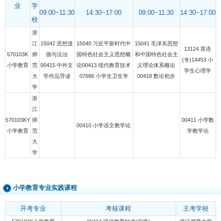
业
学
09:00~11:30
14:30~17:00
09:00~11:30
14:30~17:00
校
浙
江
15042 思想道
15040 习近平新时代中
15041 毛泽东思想
13124 英语
570103K
师
德与法治
国特色社会主义思想概
和中国特色社会主
(专)14453 小
小学教育
范
00415 中外文
论00413 现代教育技术
义理论体系概论
学生心理学
大
学作品导读
07686 小学生卫生学
00418 数论初步
学
浙
江
570103KY
师
00411 小学数
00410 小学语文教学论
小学教育
范
学教学论
大
学
小学教育专业实践课程
开考专业
考核课程
主考学校