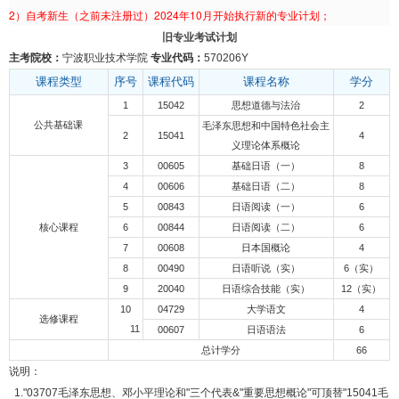
2）自考新生（之前未注册过）2024年10月开始执行新的专业计划；
旧专业考试计划
主考院校：
宁波职业技术学院
专业代码：
570206Y
课程类型
序号
课程代码
课程名称
学分
1
15042
思想道德与法治
2
公共基础课
毛泽东思想和中国特色社会主
2
15041
4
义理论体系概论
3
00605
基础日语（一）
8
4
00606
基础日语（二）
8
5
00843
日语阅读（一）
6
核心课程
6
00844
日语阅读（二）
6
7
00608
日本国概论
4
8
00490
日语听说（实）
6（实）
9
20040
日语综合技能（实）
12（实）
10
04729
大学语文
4
选修课程
11
00607
日语语法
6
总计学分
66
说明：
1."03707毛泽东思想、邓小平理论和"三个代表&"重要思想概论"可顶替"15041毛