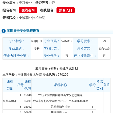
专业层次
：专科专业
是否停考
：否
报名咨询
：
在线咨询
在线报名
：
报名入口
开考院校
：宁波职业技术学院
应用日语专业课程设置
专业名称：
专业代码：
学分要求：
应用日语
570206Y
73
专业层次：
学科门类：
开考方式：
专科
面向社会
停止办理毕业证：
专业停考：
停止接收新生：
否
否
应用日语（专科）专业考试计划
主考学校：
宁波职业技术学院
专业代码：
570206
课程
课程
考试
序号
课程名称
学分
备注
类别
代码
类别
1
15040
***新时代中国特色社会主义思想概论
3
公共基础课
2
15041
毛泽东思想和中国特色社会主义理论体系概论
3
3
15042
思想道德与法治
3
4
00605
基础日语（一）
8