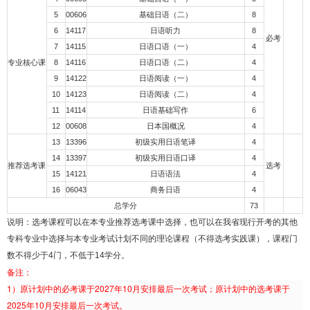
5
00606
基础日语（二）
8
6
14117
日语听力
8
必考
7
14115
日语口语（一）
4
专业核心课
8
14116
日语口语（二）
4
9
14122
日语阅读（一）
4
10
14123
日语阅读（二）
4
11
14114
日语基础写作
6
12
00608
日本国概况
4
13
13396
初级实用日语笔译
4
14
13397
初级实用日语口译
4
推荐选考课
选考
15
14121
日语语法
4
16
06043
商务日语
4
总学分
73
说明：选考课程可以在本专业推荐选考课中选择，也可以在我省现行开考的其他
专科专业中选择与本专业考试计划不同的理论课程（不得选考实践课），课程门
数不得少于4门，不低于14学分。
备注：
1）原计划中的必考课于2027年10月安排最后一次考试；原计划中的选考课于
2025年10月安排最后一次考试。