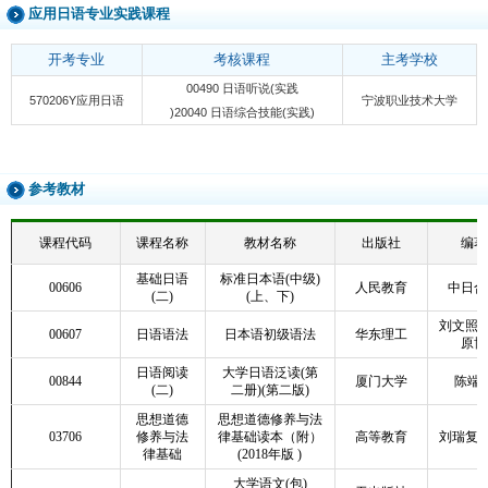
应用日语专业实践课程
开考专业
考核课程
主考学校
00490 日语听说(实践
570206Y应用日语
宁波职业技术大学
)20040 日语综合技能(实践)
参考教材
课程代码
课程名称
教材名称
出版社
编著
基础日语
标准日本语(中级)
00606
人民教育
中日合
(二)
(上、下)
刘文照 
00607
日语语法
日本语初级语法
华东理工
原博
日语阅读
大学日语泛读(第
00844
厦门大学
陈端
(二)
二册)(第二版)
思想道德
思想道德修养与法
03706
修养与法
律基础读本（附）
高等教育
刘瑞复 
律基础
(2018年版 )
大学语文(包)